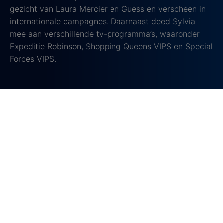
gezicht van Laura Mercier en Guess en verscheen in
internationale campagnes. Daarnaast deed Sylvia
mee aan verschillende tv-programma’s, waaronder
Expeditie Robinson, Shopping Queens VIPS en Special
Forces VIPS.
Aflevering 4: Dries Roelvink en Dave Roelvink
Dries Roelvink, de bekende volkszanger uit de
Amsterdamse Jordaan, begon zijn carrière met een
talentenjacht in 1985. Hij brak later door met
nummers zoals Ik kom eraan en werd geliefd vanwege
zijn bijdragen aan het Jordaanlied. Daarnaast speelt
Dries een prominente rol in realityshows zoals De
Roelvinkjes en verdiende hij een cultstatus met zijn rol
in de film I Love Dries. Hij is ook columnist op NPO
Radio 1.