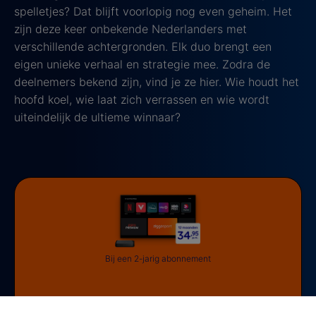
spelletjes? Dat blijft voorlopig nog even geheim. Het
zijn deze keer onbekende Nederlanders met
verschillende achtergronden. Elk duo brengt een
eigen unieke verhaal en strategie mee. Zodra de
deelnemers bekend zijn, vind je ze hier. Wie houdt het
hoofd koel, wie laat zich verrassen en wie wordt
uiteindelijk de ultieme winnaar?
Bij een 2-jarig abonnement