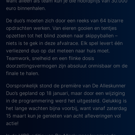
want alleen als team kun je die hoofdprijs van 30.000
euro binnenhalen.
De duo’s moeten zich door een reeks van 64 bizarre
opdrachten werken. Van eieren gooien en tentjes
opzetten tot het blind zoeken naar skippyballen –
niets is te gek in deze afvalrace. Elk spel levert één
verliezend duo op dat meteen naar huis moet.
Teamwork, snelheid en een flinke dosis
doorzettingsvermogen zijn absoluut onmisbaar om de
finale te halen.
Oorspronkelijk stond de première van De Alleskunner
Duo’s gepland op 18 januari, maar door een wijziging
in de programmering werd het uitgesteld. Gelukkig is
het lange wachten bijna voorbij, want vanaf zaterdag
15 maart kun je genieten van acht afleveringen vol
actie!