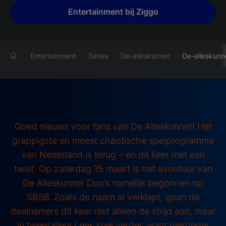
Entertainment bij Ziggo
Entertainment
Series
De-alleskunner
De-alleskunn
Goed nieuws voor fans van De Alleskunner! Het
grappigste en meest chaotische spelprogramma
van Nederland is terug – en dit keer met een
twist. Op zaterdag 15 maart is het avontuur van
De Alleskunner Duo’s namelijk begonnen op
SBS6. Zoals de naam al verklapt, gaan de
deelnemers dit keer niet alleen de strijd aan, maar
in tweetallen! Lees snel verder, want hieronder