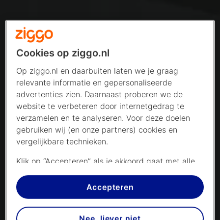
Cookies op ziggo.nl
Op ziggo.nl en daarbuiten laten we je graag
relevante informatie en gepersonaliseerde
advertenties zien. Daarnaast proberen we de
website te verbeteren door internetgedrag te
verzamelen en te analyseren. Voor deze doelen
gebruiken wij (en onze partners) cookies en
vergelijkbare technieken.
Klik op “Accepteren” als je akkoord gaat met alle
cookies. Kies je voor “Nee, liever niet”, dan
plaatsen we alleen strikt noodzakelijke cookies om
Accepteren
de website goed te laten werken. Dat betekent
dat we geen vormen van personalisatie
Nee, liever niet
toepassen.