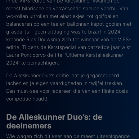
In de VIPS-editie van De Alleskunner kwamen de
meest hilarische en verrassende spellen voorbij. Van
wc-rollen uitrollen met elastiekjes, tot golfballen
balanceren op een tee en ballonnen kapot gooien met
grasdarts – geen uitdaging was te bizar! In 2024
kroonde Rick Douwsma zich tot winnaar van de VIPS-
editie. Tijdens de Kerstspecial van datzelfde jaar wist
Laura Ponticorvo de titel 'Ultieme Kerstalleskunner
2024' te bemachtigen.
De Alleskunner Duo’s editie laat je gegarandeerd
lachen en je eigen vaardigheden in twijfel trekken.
Een must-see voor iedereen die van een flinke dosis
competitie houdt!
De Alleskunner Duo’s: de
deelnemers
Wie wagen zich dit keer aan de meest uiteenlopende