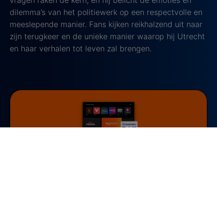
dilemma’s van het politiewerk op een respectvolle en
meeslepende manier. Fans kijken reikhalzend uit naar
zijn terugkeer en de unieke manier waarop hij Utrecht
en haar verhalen tot leven zal brengen.
Bij een 2-jarig abonnement
De beste films en series
kijken?
Kies voor Ziggo Internet & TV