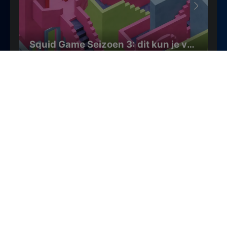
Squid Game Seizoen 3: dit kun je verwachten
Zijn er films op tv vanavond? Bekijk het hier!
Waar kijk je het Bloemencorso
Zundert 2025?
Het Bloemencorso Zundert 2025 kijk je op zaterdag
13 september om 11.05 uur op NPO 1. Terugkijken kan
daarna via NPO Start of NPO Plus.