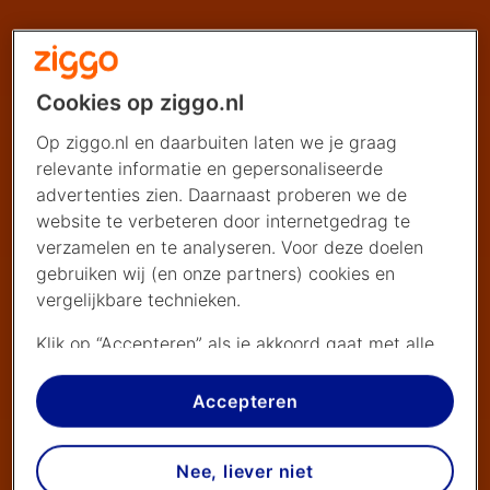
Cookies op ziggo.nl
Op ziggo.nl en daarbuiten laten we je graag
relevante informatie en gepersonaliseerde
advertenties zien. Daarnaast proberen we de
website te verbeteren door internetgedrag te
verzamelen en te analyseren. Voor deze doelen
gebruiken wij (en onze partners) cookies en
vergelijkbare technieken.
Klik op “Accepteren” als je akkoord gaat met alle
cookies. Kies je voor “Nee, liever niet”, dan
plaatsen we alleen strikt noodzakelijke cookies om
Accepteren
de website goed te laten werken. Dat betekent
dat we geen vormen van personalisatie
Nee, liever niet
toepassen.