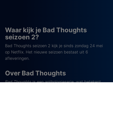
Waar kijk je Bad Thoughts
seizoen 2?
Bad Thoughts seizoen 2 kijk je sinds zondag 24 mei
op Netflix. Het nieuwe seizoen bestaat uit 6
afleveringen.
Over Bad Thoughts
Bad Thoughts
is een anthologieserie, wat betekent
dat je in elke aflevering in een compleet nieuw
verhaal belandt. Titels als Black Mirror en The Twilight
Zone zijn daar ook goede voorbeelden van. Zulke
series laten zien wat er mis kan gaan met technologie