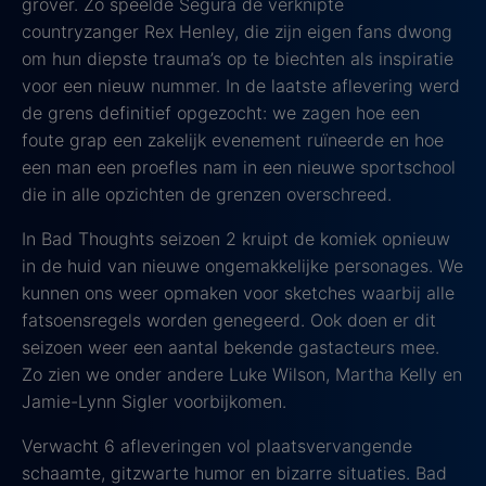
grover. Zo speelde Segura de verknipte
countryzanger Rex Henley, die zijn eigen fans dwong
om hun diepste trauma’s op te biechten als inspiratie
voor een nieuw nummer. In de laatste aflevering werd
de grens definitief opgezocht: we zagen hoe een
foute grap een zakelijk evenement ruïneerde en hoe
een man een proefles nam in een nieuwe sportschool
die in alle opzichten de grenzen overschreed.
In Bad Thoughts seizoen 2 kruipt de komiek opnieuw
in de huid van nieuwe ongemakkelijke personages. We
kunnen ons weer opmaken voor sketches waarbij alle
fatsoensregels worden genegeerd. Ook doen er dit
seizoen weer een aantal bekende gastacteurs mee.
Zo zien we onder andere Luke Wilson, Martha Kelly en
Jamie-Lynn Sigler voorbijkomen.
Verwacht 6 afleveringen vol plaatsvervangende
schaamte, gitzwarte humor en bizarre situaties. Bad