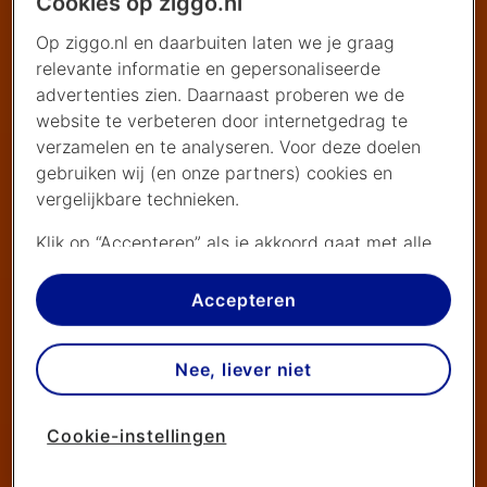
Cookies op ziggo.nl
Op ziggo.nl en daarbuiten laten we je graag
relevante informatie en gepersonaliseerde
advertenties zien. Daarnaast proberen we de
website te verbeteren door internetgedrag te
verzamelen en te analyseren. Voor deze doelen
gebruiken wij (en onze partners) cookies en
vergelijkbare technieken.
Klik op “Accepteren” als je akkoord gaat met alle
cookies. Kies je voor “Nee, liever niet”, dan
plaatsen we alleen strikt noodzakelijke cookies om
Accepteren
de website goed te laten werken. Dat betekent
dat we geen vormen van personalisatie
Nee, liever niet
toepassen.
Via cookie instellingen kan je zelf bepalen welke
Cookie-instellingen
cookies worden geplaatst. Je kan je keuze altijd
wijzigen of intrekken op de
cookies pagina
. In ons