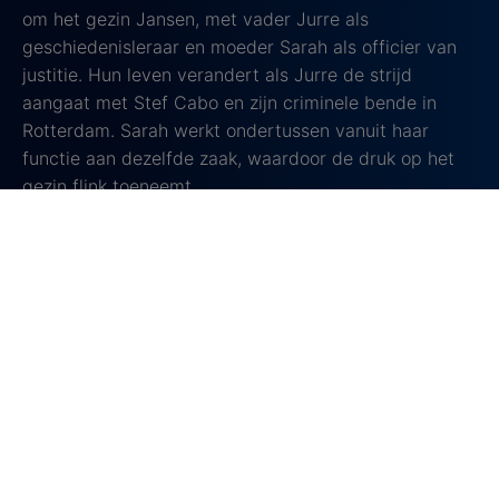
om het gezin Jansen, met vader Jurre als
geschiedenisleraar en moeder Sarah als officier van
justitie. Hun leven verandert als Jurre de strijd
aangaat met Stef Cabo en zijn criminele bende in
Rotterdam. Sarah werkt ondertussen vanuit haar
functie aan dezelfde zaak, waardoor de druk op het
gezin flink toeneemt.
In de serie zie je hoe het gezin Jansen probeert om
veilig te blijven en hun problemen op te lossen. Ook
de kinderen, Ella en Boet, raken betrokken bij de
gevaarlijke gebeurtenissen. De spanning loopt steeds
verder op, en iedereen moet omgaan met geheimen,
risico’s en moeilijke keuzes.
Anoniem laat goed zien hoe het gewone leven kan
veranderen door criminaliteit, en hoeveel invloed dit
heeft op een familie. Je krijgt een kijkje in de