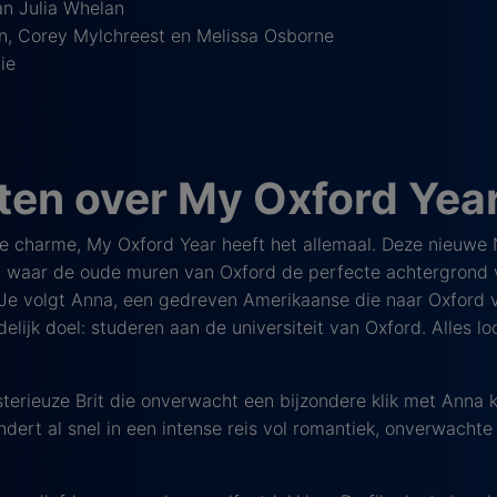
n Julia Whelan
n, Corey Mylchreest en Melissa Osborne
ie
en over My Oxford Yea
se charme, My Oxford Year heeft het allemaal. Deze nieuwe 
, waar de oude muren van Oxford de perfecte achtergrond 
 Je volgt Anna, een gedreven Amerikaanse die naar Oxford
lijk doel: studeren aan de universiteit van Oxford. Alles loo
erieuze Brit die onverwacht een bijzondere klik met Anna kr
ndert al snel in een intense reis vol romantiek, onverwachte