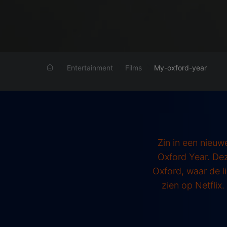
Entertainment
Films
My-oxford-year
Zin in een nieuw
Oxford Year. De
Oxford, waar de li
zien op Netflix