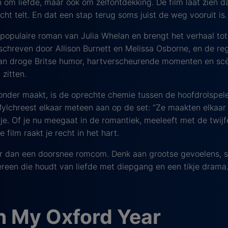
en om liefde, maar ook om zelfontdekking. De film laat zien d
cht telt. En dat een stap terug soms juist de weg vooruit is.
 populaire roman van Julia Whelan en brengt het verhaal to
schreven door Allison Burnett en Melissa Osborne, en de regi
an droge Britse humor, hartverscheurende momenten en scè
zitten.
onder maakt, is de oprechte chemie tussen de hoofdrolspele
ylchreest elkaar meteen aan op de set: “Ze maakten elkaar
 je. Of je nu meegaat in de romantiek, meeleeft met de twijf
film raakt je recht in het hart.
r dan een doorsnee romcom. Denk aan grootse gevoelens, s
edereen die houdt van liefde met diepgang en een tikje drama
n My Oxford Year