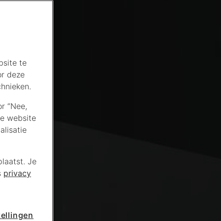
site te
or deze
chnieken.
or “Nee,
de website
lisatie
laatst. Je
s
privacy
ellingen