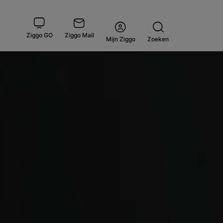
Ziggo GO
Ziggo Mail
Open
Mijn Ziggo
Zoeken
menu