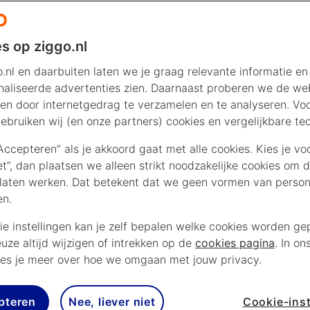
s op ziggo.nl
.nl en daarbuiten laten we je graag relevante informatie en
aliseerde advertenties zien. Daarnaast proberen we de web
en door internetgedrag te verzamelen en te analyseren. Vo
ebruiken wij (en onze partners) cookies en vergelijkbare te
“Accepteren” als je akkoord gaat met alle cookies. Kies je vo
iet”, dan plaatsen we alleen strikt noodzakelijke cookies om 
laten werken. Dat betekent dat we geen vormen van persona
en.
ie instellingen kan je zelf bepalen welke cookies worden gep
euze altijd wijzigen of intrekken op de
cookies pagina
. In on
es je meer over hoe we omgaan met jouw privacy.
pteren
Nee, liever niet
Cookie-inst