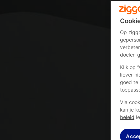
Cookie
Op ziggo
geperson
verbeter
doelen g
Klik op 
liever n
goed te 
toepass
Via cook
kan je k
beleid
le
Acce