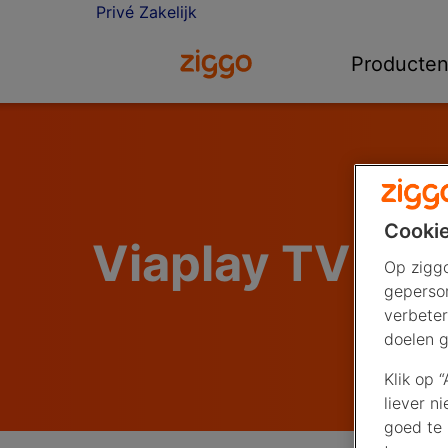
Privé
Zakelijk
Ga naar de Ziggo homepage
Producte
Cookie
Viaplay TV
Op ziggo
geperson
verbeter
doelen g
Klik op 
liever n
goed te 