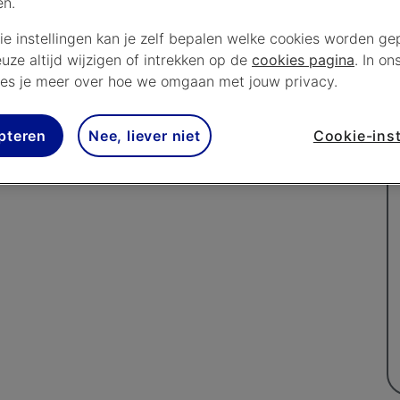
en.
n 431. Daar geniet je van de hoogtepunten van het
ie instellingen kan je zelf bepalen welke cookies worden gep
e trainingen op vrijdag én samenvattingen van alle
euze altijd wijzigen of intrekken op de
cookies pagina
. In on
aatste F1-nieuws met raceprogramma's zoals
es je meer over hoe we omgaan met jouw privacy.
s en In de slipstream met Anne-Greet
n Ligue1 zie je samenvattingen en enkele live
pteren
Nee, liever niet
Cookie-inst
menvattingen en enkele volledige wedstrijden van