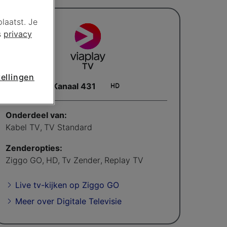
laatst. Je
s
privacy
ellingen
Kanaal 431
Onderdeel van:
Kabel TV
,
TV Standard
Zenderopties:
Ziggo GO
,
HD
,
Tv Zender
,
Replay TV
Live tv-kijken op Ziggo GO
Meer over Digitale Televisie