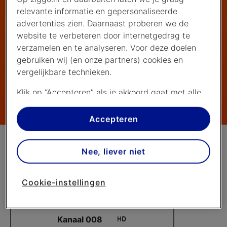
mannen
relevante informatie en gepersonaliseerde
advertenties zien. Daarnaast proberen we de
website te verbeteren door internetgedrag te
verzamelen en te analyseren. Voor deze doelen
gebruiken wij (en onze partners) cookies en
vergelijkbare technieken.
Klik op “Accepteren” als je akkoord gaat met alle
cookies. Kies je voor “Nee, liever niet”, dan
plaatsen we alleen strikt noodzakelijke cookies om
Accepteren
de website goed te laten werken. Dat betekent
dat we geen vormen van personalisatie
Nee, liever niet
toepassen.
Via cookie instellingen kan je zelf bepalen welke
Cookie-instellingen
cookies worden geplaatst. Je kan je keuze altijd
wijzigen of intrekken op de
cookies pagina
. In ons
privacy beleid
lees je meer over hoe we omgaan
Kanaal 008
met jouw privacy.