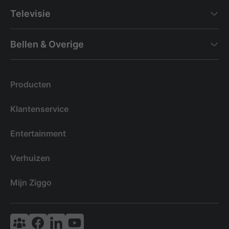
Televisie
Bellen & Overige
Producten
Klantenservice
Entertainment
Verhuizen
Mijn Ziggo
Vodafone & Ziggo Community
Ziggo Facebook
VodafoneZiggo LinkedIn
Ziggo YouTube