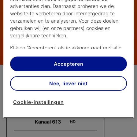
advertenties zien. Daarnaast proberen we de
website te verbeteren door internetgedrag te
verzamelen en te analyseren. Voor deze doelen
gebruiken wij (en onze partners) cookies en
vergelijkbare technieken.
Klik op “Accepteren” als je akkoord gaat met alle
cookies. Kies je voor “Nee, liever niet”, dan
plaatsen we alleen strikt noodzakelijke cookies om
Accepteren
de website goed te laten werken. Dat betekent
dat we geen vormen van personalisatie
Nee, liever niet
toepassen.
Via cookie instellingen kan je zelf bepalen welke
Cookie-instellingen
cookies worden geplaatst. Je kan je keuze altijd
wijzigen of intrekken op de
cookies pagina
. In ons
privacy beleid
lees je meer over hoe we omgaan
Kanaal 613
met jouw privacy.