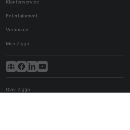
Klantenservice
Entertainment
Verhuizen
Mijn Ziggo
Vodafone & Ziggo Community
Ziggo Facebook
VodafoneZiggo LinkedIn
Ziggo YouTube
Over Ziggo
Toegankelijkheid
Disclaimer