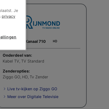
laatst. Je
s
privacy
ellingen
Kanaal 710
Onderdeel van:
Kabel TV
,
TV Standard
Zenderopties:
Ziggo GO
,
HD
,
Tv Zender
Live tv-kijken op Ziggo GO
Meer over Digitale Televisie