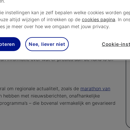
en.
-kanaal voor inwoners in en rondom Rotterdam en
ie instellingen kan je zelf bepalen welke cookies worden gep
RTV Rijnmond dus de regionale zender voor de
euze altijd wijzigen of intrekken op de
cookies pagina
. In on
es je meer over hoe we omgaan met jouw privacy.
d
pteren
Nee, liever niet
Cookie-inst
ie voor de regio in het Zuiden van Zuid-Holland te
oals een ramp – dan is RTV Rijnmond de officiële bron
dan informatie over wat er precies aan de hand is en
l om regionale actualiteit, zoals de
marathon van
en hebben met nieuwsberichten, onafhankelijke
 programma’s – die bovenal vermakelijk en gevarieerd