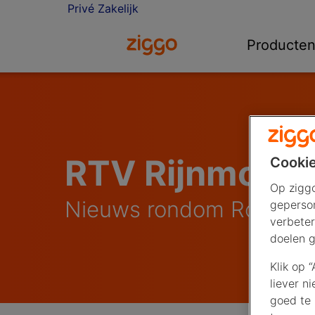
Privé
Zakelijk
Ga naar de Ziggo homepage
Producte
RTV Rijnmond
Cookie
Op ziggo
Nieuws rondom Rotterd
geperson
verbeter
doelen g
Klik op 
liever n
goed te 