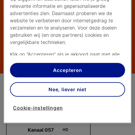
deelstaten
relevante informatie en gepersonaliseerde
advertenties zien. Daarnaast proberen we de
website te verbeteren door internetgedrag te
verzamelen en te analyseren. Voor deze doelen
gebruiken wij (en onze partners) cookies en
vergelijkbare technieken.
Klik op “Accepteren” als je akkoord gaat met alle
cookies. Kies je voor “Nee, liever niet”, dan
plaatsen we alleen strikt noodzakelijke cookies om
Accepteren
de website goed te laten werken. Dat betekent
dat we geen vormen van personalisatie
Nee, liever niet
toepassen.
Via cookie instellingen kan je zelf bepalen welke
Cookie-instellingen
cookies worden geplaatst. Je kan je keuze altijd
wijzigen of intrekken op de
cookies pagina
. In ons
privacy beleid
lees je meer over hoe we omgaan
Kanaal 057
met jouw privacy.