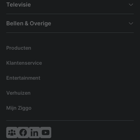
Televisie
Bellen & Overige
Producten
Klantenservice
Entertainment
Verhuizen
Mijn Ziggo
Vodafone & Ziggo Community
Ziggo Facebook
VodafoneZiggo LinkedIn
Ziggo YouTube