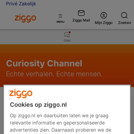
Privé
Zakelijk
Ga naar de Ziggo homepage
Ziggo Mail
Open
MENU
Mijn Ziggo
Zoeken
menu
Chat
Curiosity Channel
Echte verhalen. Echte mensen.
Cookies op ziggo.nl
Op ziggo.nl en daarbuiten laten we je graag
relevante informatie en gepersonaliseerde
advertenties zien. Daarnaast proberen we de