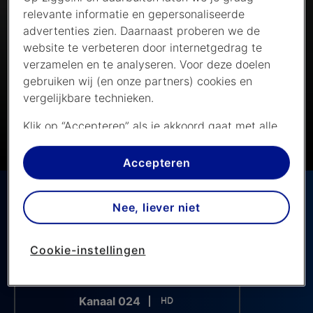
relevante informatie en gepersonaliseerde
advertenties zien. Daarnaast proberen we de
website te verbeteren door internetgedrag te
verzamelen en te analyseren. Voor deze doelen
gebruiken wij (en onze partners) cookies en
vergelijkbare technieken.
Klik op “Accepteren” als je akkoord gaat met alle
cookies. Kies je voor “Nee, liever niet”, dan
plaatsen we alleen strikt noodzakelijke cookies om
Accepteren
de website goed te laten werken. Dat betekent
dat we geen vormen van personalisatie
Nee, liever niet
toepassen.
Via cookie instellingen kan je zelf bepalen welke
Cookie-instellingen
cookies worden geplaatst. Je kan je keuze altijd
wijzigen of intrekken op de
cookies pagina
. In ons
privacy beleid
lees je meer over hoe we omgaan
Kanaal 024
met jouw privacy.