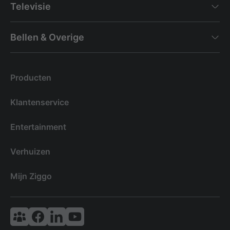
Televisie
Bellen & Overige
Producten
Klantenservice
Entertainment
Verhuizen
Mijn Ziggo
Vodafone & Ziggo Community
Ziggo Facebook
VodafoneZiggo LinkedIn
Ziggo YouTube