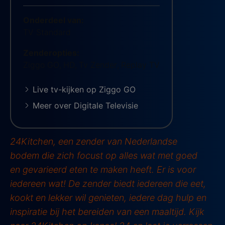
Onderdeel van:
TV Standard
Zenderopties:
Ziggo GO
,
HD
,
Tv Zender
,
Replay TV
Live tv-kijken op Ziggo GO
Meer over Digitale Televisie
24Kitchen, een zender van Nederlandse
bodem die zich focust op alles wat met goed
en gevarieerd eten te maken heeft. Er is voor
iedereen wat! De zender biedt iedereen die eet,
kookt en lekker wil genieten, iedere dag hulp en
inspiratie bij het bereiden van een maaltijd. Kijk