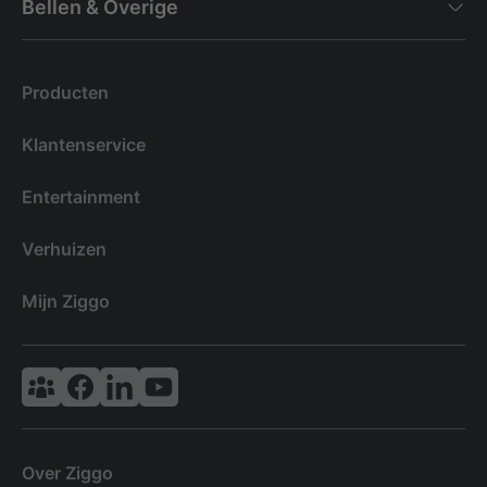
Bellen & Overige
Producten
Klantenservice
Entertainment
Verhuizen
Mijn Ziggo
Vodafone & Ziggo Community
Ziggo Facebook
VodafoneZiggo LinkedIn
Ziggo YouTube
Over Ziggo