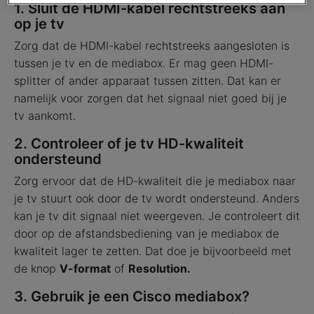
privacy beleid
lees je meer over hoe we omgaan
1. Sluit de HDMI-kabel rechtstreeks aan
op je tv
met jouw privacy.
Zorg dat de HDMI-kabel rechtstreeks aangesloten is
tussen je tv en de mediabox. Er mag geen HDMI-
splitter of ander apparaat tussen zitten. Dat kan er
namelijk voor zorgen dat het signaal niet goed bij je
tv aankomt.
2. Controleer of je tv HD-kwaliteit
ondersteund
Zorg ervoor dat de HD-kwaliteit die je mediabox naar
je tv stuurt ook door de tv wordt ondersteund. Anders
kan je tv dit signaal niet weergeven. Je controleert dit
door op de afstandsbediening van je mediabox de
kwaliteit lager te zetten. Dat doe je bijvoorbeeld met
de knop
V-format
of
Resolution.
3. Gebruik je een Cisco mediabox?