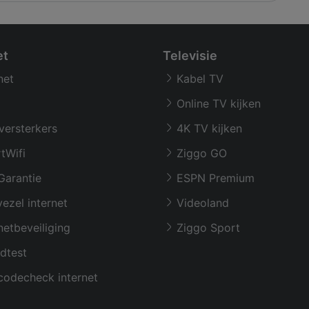
et
Televisie
net
Kabel TV
Online TV kijken
versterkers
4K TV kijken
tWifi
Ziggo GO
Garantie
ESPN Premium
ezel internet
Videoland
netbeveiliging
Ziggo Sport
dtest
codecheck internet