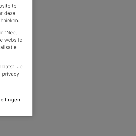
site te
or deze
chnieken.
or “Nee,
de website
lisatie
laatst. Je
s
privacy
ellingen