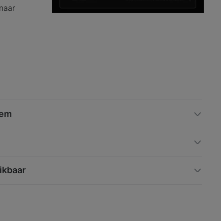
 naar
dem
ikbaar