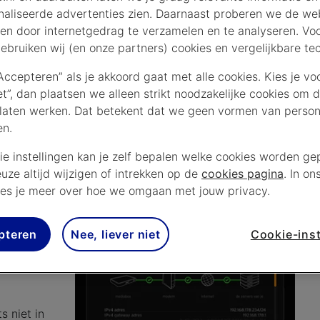
aliseerde advertenties zien. Daarnaast proberen we de web
en door internetgedrag te verzamelen en te analyseren. Vo
ebruiken wij (en onze partners) cookies en vergelijkbare te
“Accepteren” als je akkoord gaat met alle cookies. Kies je vo
Toevoeging
iet”, dan plaatsen we alleen strikt noodzakelijke cookies om 
laten werken. Dat betekent dat we geen vormen van persona
Nu controleren
en.
ie instellingen kan je zelf bepalen welke cookies worden gep
euze altijd wijzigen of intrekken op de
cookies pagina
. In on
es je meer over hoe we omgaan met jouw privacy.
stiek
pteren
Nee, liever niet
Cookie-inst
ning
s niet in