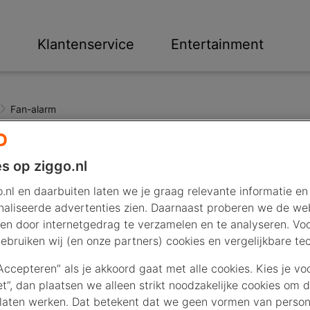
n
Klantenservice
Entertainment
Fan-alarm
s op ziggo.nl
arm
.nl en daarbuiten laten we je graag relevante informatie en
aliseerde advertenties zien. Daarnaast proberen we de web
en door internetgedrag te verzamelen en te analyseren. Vo
Mediabox XL heeft een probleem. Dit komt vaak door stof. Zo
ebruiken wij (en onze partners) cookies en vergelijkbare te
n is stof een grote vijand. Door stof kan je mediabox te wa
“Accepteren” als je akkoord gaat met alle cookies. Kies je vo
iet”, dan plaatsen we alleen strikt noodzakelijke cookies om 
 je doen?
laten werken. Dat betekent dat we geen vormen van persona