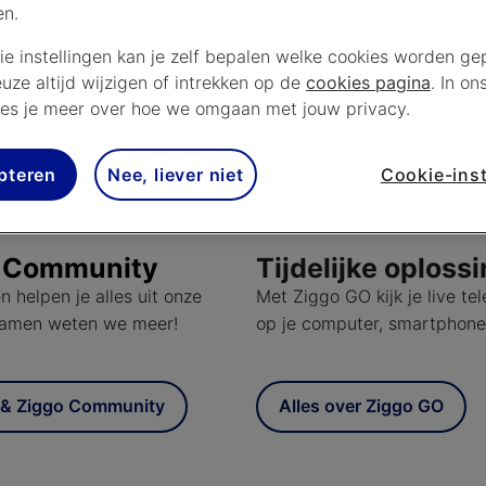
en.
van de mediabox schoon. Dat doe je gewoon vanaf de buite
toeren) of kruimeldief langs de roosters van de mediabox en
ie instellingen kan je zelf bepalen welke cookies worden gep
goed doet.
euze altijd wijzigen of intrekken op de
cookies pagina
. In on
es je meer over hoe we omgaan met jouw privacy.
x XL voldoende ruimte rondom zich heeft zodat de ventilat
n. Zo voorkom je dat de mediabox te heet wordt.
pteren
Nee, liever niet
Cookie-inst
e Community
Tijdelijke oploss
n helpen je alles uit onze
Met Ziggo GO kijk je live t
 Samen weten we meer!
op je computer, smartphone 
 & Ziggo Community
Alles over Ziggo GO