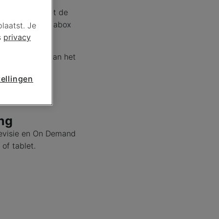
nkant: zuig met de
 kijk of de Mediabox
laatst. Je
s
privacy
or de warmte van het
ellingen
ing
elevisie en On Demand
of tablet.