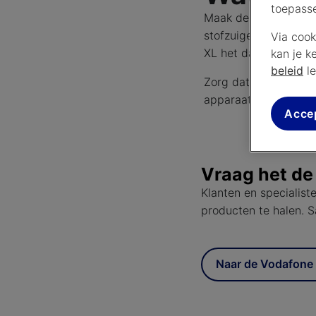
toepass
Maak de binnenkant 
stofzuiger (op lage 
Via cook
XL het daarna weer 
kan je k
beleid
le
Zorg dat de Mediabo
apparaat kan afvoere
Acce
Vraag het d
Klanten en specialiste
producten te halen.
Naar de Vodafone