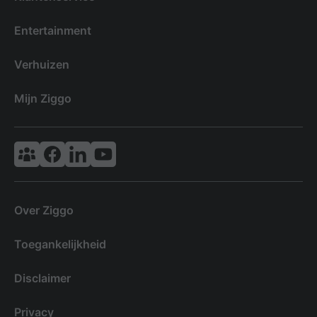
Entertainment
Verhuizen
Mijn Ziggo
Vodafone & Ziggo Community
Ziggo Facebook
VodafoneZiggo LinkedIn
Ziggo YouTube
Over Ziggo
Toegankelijkheid
Disclaimer
Privacy