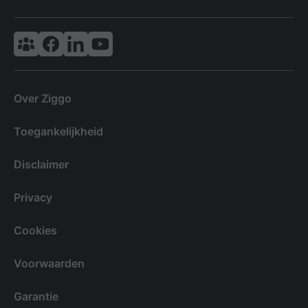
Vodafone & Ziggo Community
Ziggo Facebook
VodafoneZiggo LinkedIn
Ziggo YouTube
Over Ziggo
Toegankelijkheid
Disclaimer
Privacy
Cookies
Voorwaarden
Garantie