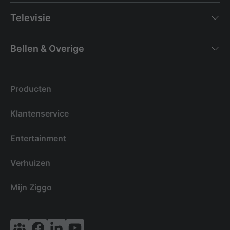
Televisie
Bellen & Overige
Producten
Klantenservice
Entertainment
Verhuizen
Mijn Ziggo
Vodafone & Ziggo Community
Ziggo Facebook
VodafoneZiggo LinkedIn
Ziggo YouTube