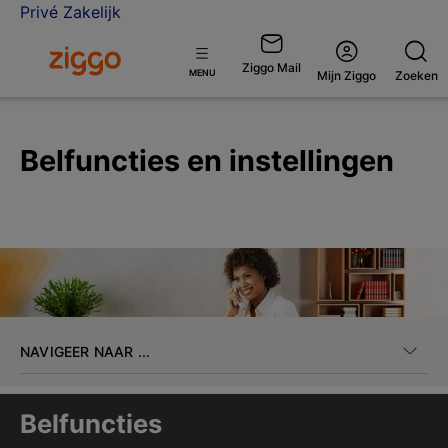
Privé
Zakelijk
Ga naar de Ziggo homepage
Ziggo Mail
Open
MENU
Mijn Ziggo
Zoeken
menu
Belfuncties en instellingen
NAVIGEER NAAR ...
Belfuncties