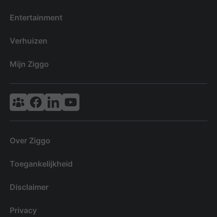
Entertainment
Verhuizen
Mijn Ziggo
Vodafone & Ziggo Community
Ziggo Facebook
VodafoneZiggo LinkedIn
Ziggo YouTube
Over Ziggo
Toegankelijkheid
Disclaimer
Privacy