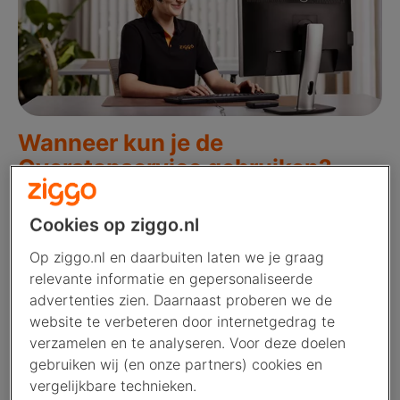
Wanneer kun je de
Overstapservice gebruiken?
Je kunt de Overstapservice gebruiken als:
Cookies op ziggo.nl
Je huidige provider de
Op ziggo.nl en daarbuiten laten we je graag
Overstapservice ondersteunt
relevante informatie en gepersonaliseerde
advertenties zien. Daarnaast proberen we de
Je bij je huidige provider ten minste
website te verbeteren door internetgedrag te
een internetabonnement hebt
verzamelen en te analyseren. Voor deze doelen
De overstapdatum minimaal 15 dagen
gebruiken wij (en onze partners) cookies en
vergelijkbare technieken.
en maximaal 120 dagen in de