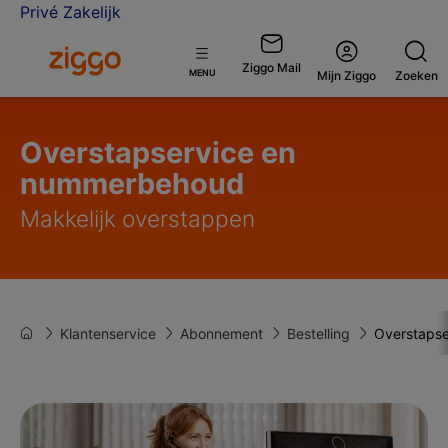
Privé
Zakelijk
Ga naar de Ziggo homepage
Ziggo Mail
Open
MENU
Mijn Ziggo
Zoeken
menu
Overstapservice en
nummerbehoud
Makkelijk overstappen
Klantenservice
Abonnement
Bestelling
Overstaps