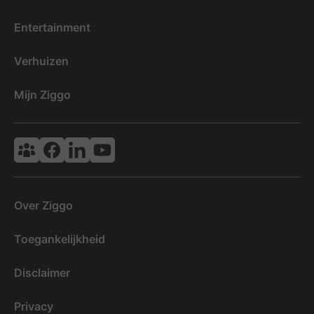
Entertainment
Verhuizen
Mijn Ziggo
Vodafone & Ziggo Community
Ziggo Facebook
VodafoneZiggo LinkedIn
Ziggo YouTube
Over Ziggo
Toegankelijkheid
Disclaimer
Privacy