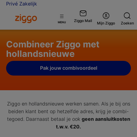
Privé
Zakelijk
Ga naar de Ziggo homepage
Ziggo Mail
Open
MENU
Mijn Ziggo
Zoeken
menu
Combineer Ziggo met
hollandsnieuwe
Pak jouw combivoordeel
Ziggo en hollandsnieuwe werken samen. Als je bij ons
beiden klant bent op hetzelfde adres, krijg je combi-
tegoed. Daarnaast betaal je ook
geen aansluitkosten
t.w.v. €20.