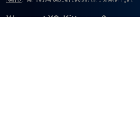
Waar gaat XO, Kitty over?
XO, Kitty
is een spin-off serie van de populaire
filmreeks
‘To All the Boys’
. In deze serie volgen we het
jongere zusje van Lara Jean, Kitty Song Covey. Kitty
is 16 jaar, zelfverzekerd en noemt zichzelf een
liefdesexpert. Maar wanneer ze haar vertrouwde
leven in Portland verruilt voor een uitwisseling aan de
Korean Independent School of Seoul (KISS), ontdekt
ze dat de liefde toch ingewikkelder is dan ze dacht,
vooral als het om haar eigen gevoelens gaat.
Op de school waar haar overleden moeder ooit ook
studeerde, probeert Kitty haar plek te vinden tussen
al het schoolwerk, vriendschappen en de liefde.
Ondertussen leert ze zichzelf en haar moeder ook
beter kennen.