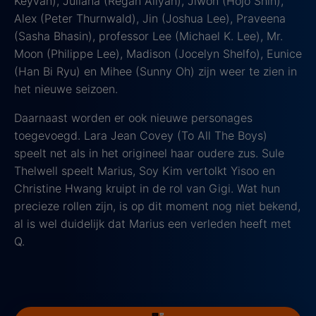
Keyvan), Juliana (Regan Aliyah), Jiwon (Hojo Shin),
Alex (Peter Thurnwald), Jin (Joshua Lee), Praveena
(Sasha Bhasin), professor Lee (Michael K. Lee), Mr.
Moon (Philippe Lee), Madison (Jocelyn Shelfo), Eunice
(Han Bi Ryu) en Mihee (Sunny Oh) zijn weer te zien in
het nieuwe seizoen.
Daarnaast worden er ook nieuwe personages
toegevoegd. Lara Jean Covey (To All The Boys)
speelt net als in het origineel haar oudere zus. Sule
Thelwell speelt Marius, Soy Kim vertolkt Yisoo en
Christine Hwang kruipt in de rol van Gigi. Wat hun
precieze rollen zijn, is op dit moment nog niet bekend,
al is wel duidelijk dat Marius een verleden heeft met
Q.