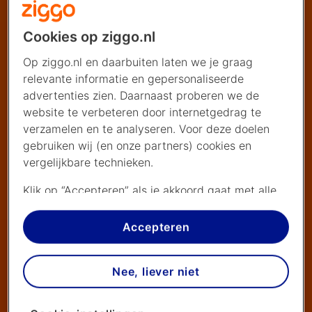
Cookies op ziggo.nl
Op ziggo.nl en daarbuiten laten we je graag
relevante informatie en gepersonaliseerde
advertenties zien. Daarnaast proberen we de
website te verbeteren door internetgedrag te
verzamelen en te analyseren. Voor deze doelen
gebruiken wij (en onze partners) cookies en
vergelijkbare technieken.
Klik op “Accepteren” als je akkoord gaat met alle
cookies. Kies je voor “Nee, liever niet”, dan
plaatsen we alleen strikt noodzakelijke cookies om
Accepteren
de website goed te laten werken. Dat betekent
dat we geen vormen van personalisatie
Nee, liever niet
toepassen.
Via cookie instellingen kan je zelf bepalen welke