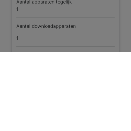
Aantal apparaten tegelijk
1
Aantal downloadapparaten
1
9,99
p.m.
Bestel Netflix Basic
Veelgestelde vragen