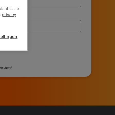
laatst. Je
s
privacy
ellingen
rwijderd.