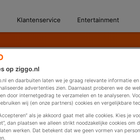
n
Klantenservice
Entertainment
te
s op ziggo.nl
svezelnetwerk van DELTA Fiber kunt bestellen en direct geni
.nl en daarbuiten laten we je graag relevante informatie en
aliseerde advertenties zien. Daarnaast proberen we de web
en door internetgedrag te verzamelen en te analyseren. Vo
ebruiken wij (en onze partners) cookies en vergelijkbare te
“Accepteren” als je akkoord gaat met alle cookies. Kies je vo
iet”, dan plaatsen we alleen strikt noodzakelijke cookies om 
laten werken. Dat betekent dat we geen vormen van persona
en.