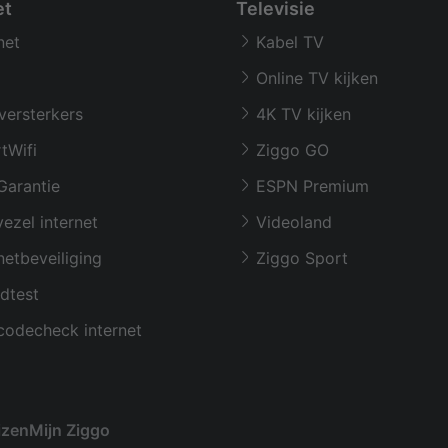
et
Televisie
net
Kabel TV
Online TV kijken
versterkers
4K TV kijken
tWifi
Ziggo GO
Garantie
ESPN Premium
ezel internet
Videoland
netbeveiliging
Ziggo Sport
dtest
codecheck internet
izen
Mijn Ziggo