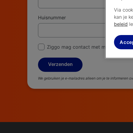
Via cook
kan je k
Huisnummer
beleid
le
Acce
Ziggo mag contact met mij opnemen o
Verzenden
We gebruiken je e-mailadres alleen om je te informeren o