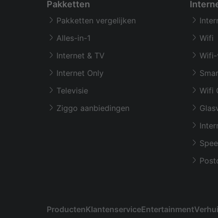
Pakketten
Intern
Pakketten vergelijken
Inter
Alles-in-1
Wifi
Internet & TV
Wifi-
Internet Only
Smar
Televisie
Wifi 
Ziggo aanbiedingen
Glasv
Inter
Spee
Post
Producten
Klantenservice
Entertainment
Verhu