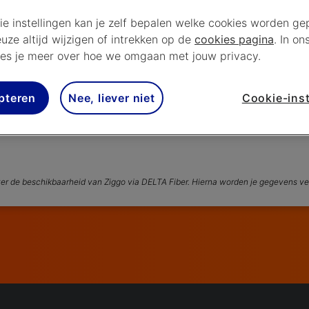
ie instellingen kan je zelf bepalen welke cookies worden gep
euze altijd wijzigen of intrekken op de
cookies pagina
. In on
es je meer over hoe we omgaan met jouw privacy.
pteren
Nee, liever niet
Cookie-inst
ver de beschikbaarheid van Ziggo via DELTA Fiber
ver de beschikbaarheid van Ziggo via DELTA Fiber. Hierna worden je gegevens ve