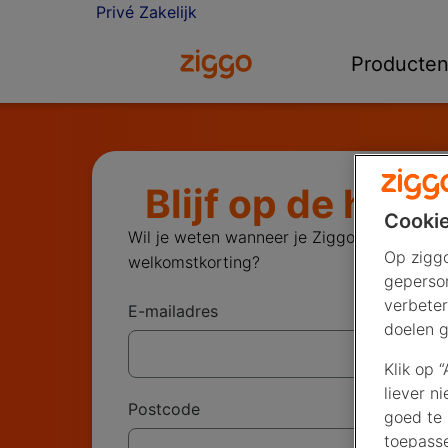
Privé
Zakelijk
Ga naar de Ziggo homepage
Producte
Blijf op de hoog
Cookie
Wil je weten wanneer je Ziggo via het gla
Op ziggo
welkomstkorting?
geperson
verbeter
E-mailadres
doelen g
Klik op 
liever n
Postcode
goed te 
toepass