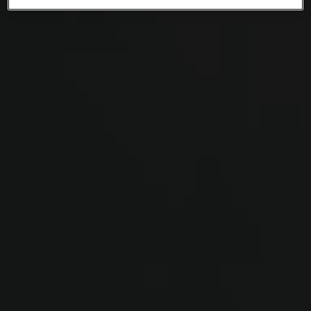
privacy beleid
lees je meer over hoe we omgaan
met jouw privacy.