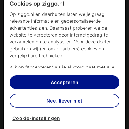
Cookies op ziggo.nl
Op ziggo.nl en daarbuiten laten we je graag
relevante informatie en gepersonaliseerde
advertenties zien. Daarnaast proberen we de
website te verbeteren door internetgedrag te
verzamelen en te analyseren. Voor deze doelen
gebruiken wij (en onze partners) cookies en
vergelijkbare technieken.
Klik op “Accepteren” als je akkoord gaat met alle
cookies. Kies je voor “Nee, liever niet”, dan
plaatsen we alleen strikt noodzakelijke cookies om
Accepteren
de website goed te laten werken. Dat betekent
dat we geen vormen van personalisatie
Nee, liever niet
toepassen.
Via cookie instellingen kan je zelf bepalen welke
Cookie-instellingen
cookies worden geplaatst. Je kan je keuze altijd
wijzigen of intrekken op de
cookies pagina
. In ons