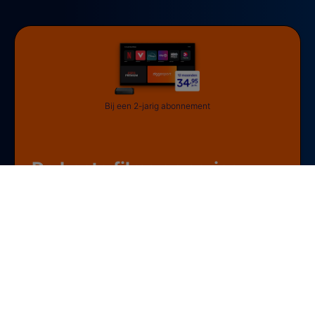
Bij een 2-jarig abonnement
De beste films en series
kijken?
Kies voor Ziggo Internet & TV
Altijd het beste entertainment
TV & Streaming op één plek
Kijk waar en wanneer jij wil
Bekijk deals