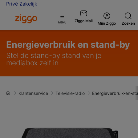
Privé
Zakelijk
Ga naar de Ziggo homepage
Ziggo Mail
Open
MENU
Mijn Ziggo
Zoeken
menu
Energieverbruik en stand-by
Stel de stand-by stand van je
mediabox zelf in
Klantenservice
Televisie-radio
Energieverbruik-en-st