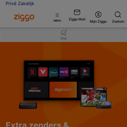
Privé
Zakelijk
Ga naar de Ziggo Zakelijk homepage
Ziggo Mail
Open
MENU
Mijn Ziggo
Zoeken
menu
Chat
Extra zenders &