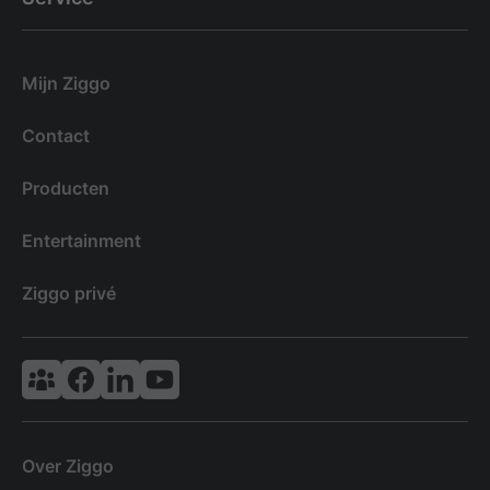
Mijn Ziggo
Contact
Producten
Entertainment
Ziggo privé
Vodafone & Ziggo Community
Ziggo Facebook
VodafoneZiggo LinkedIn
Ziggo YouTube
Over Ziggo