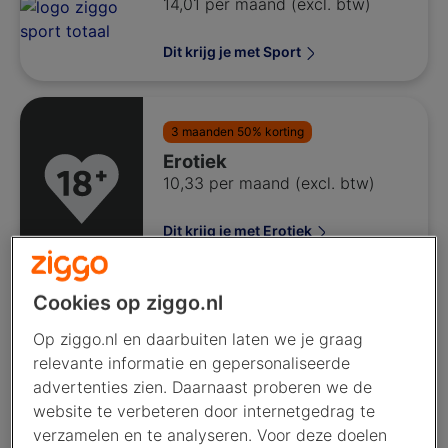
14,01 per maand (excl. btw)
Dit krijg je met Sport
3 maanden 50% korting
Erotiek
10,33 per maand (excl. btw)
Dit krijg je met Erotiek
Cookies op ziggo.nl
Op ziggo.nl en daarbuiten laten we je graag
TV Zenders Plus
relevante informatie en gepersonaliseerde
8,22 per maand (excl. btw)
advertenties zien. Daarnaast proberen we de
website te verbeteren door internetgedrag te
Meer over Plus
verzamelen en te analyseren. Voor deze doelen