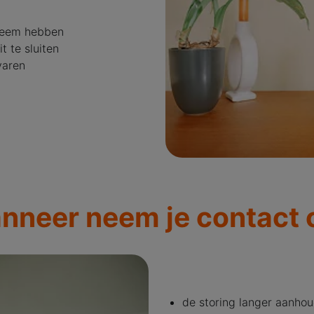
bleem hebben
t te sluiten
varen
nneer neem je contact 
de storing langer aanho