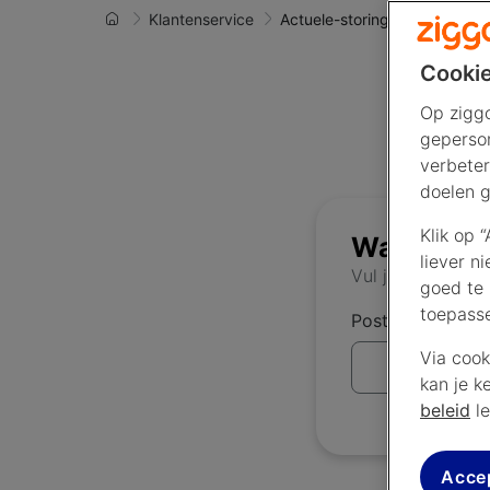
Klantenservice
Actuele-storingen
Cookie
Op ziggo
geperson
verbeter
doelen g
Klik op 
Wat is je 
liever n
Vul je postcode
goed te 
toepass
Postcode
Via cook
kan je k
beleid
le
Acce