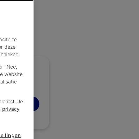
site te
or deze
chnieken.
or “Nee,
de website
lisatie
laatst. Je
u controleren
s
privacy
ellingen