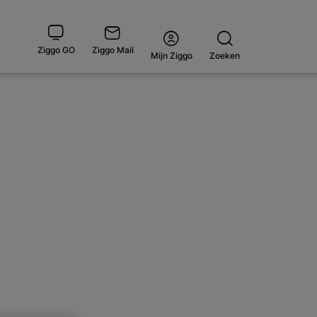
Ziggo GO
Ziggo Mail
Open
Mijn Ziggo
Zoeken
menu