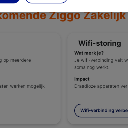
omende Ziggo Zakelijk
Wifi-storing
Wat merk je?
ng op meerdere
Je wifi-verbinding valt we
soms nog werkt.
Impact
nsten werken mogelijk
Draadloze apparaten verl
Wifi-verbinding verbe