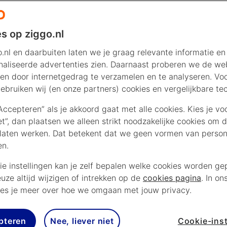
s op ziggo.nl
Kijk of er een storing is
.nl en daarbuiten laten we je graag relevante informatie en
aliseerde advertenties zien. Daarnaast proberen we de web
Check direct of er al iets bij ons bekend is.
en door internetgedrag te verzamelen en te analyseren. Vo
ebruiken wij (en onze partners) cookies en vergelijkbare te
“Accepteren” als je akkoord gaat met alle cookies. Kies je vo
adres?
iet”, dan plaatsen we alleen strikt noodzakelijke cookies om 
 en huisnummer in.
laten werken. Dat betekent dat we geen vormen van persona
en.
Huisnummer
Toevoeging
ie instellingen kan je zelf bepalen welke cookies worden gep
N
euze altijd wijzigen of intrekken op de
cookies pagina
. In on
es je meer over hoe we omgaan met jouw privacy.
pteren
Nee, liever niet
Cookie-inst