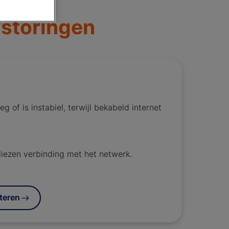
 storingen
g of is instabiel, terwijl bekabeld internet
iezen verbinding met het netwerk.
teren