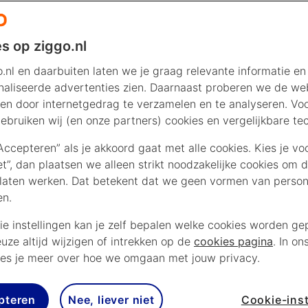
s op ziggo.nl
.nl en daarbuiten laten we je graag relevante informatie en
aliseerde advertenties zien. Daarnaast proberen we de web
en door internetgedrag te verzamelen en te analyseren. Vo
ebruiken wij (en onze partners) cookies en vergelijkbare te
“Accepteren” als je akkoord gaat met alle cookies. Kies je vo
iet”, dan plaatsen we alleen strikt noodzakelijke cookies om 
laten werken. Dat betekent dat we geen vormen van persona
en.
ie instellingen kan je zelf bepalen welke cookies worden gep
euze altijd wijzigen of intrekken op de
cookies pagina
. In on
es je meer over hoe we omgaan met jouw privacy.
pteren
Nee, liever niet
Cookie-inst