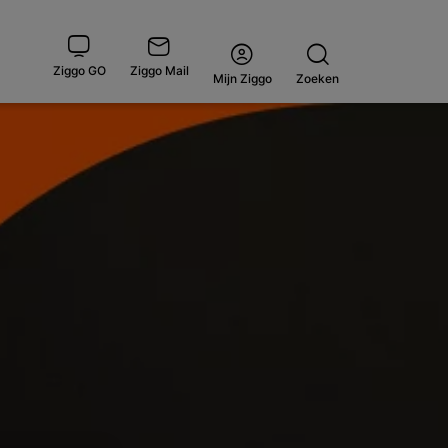
Ziggo GO
Ziggo Mail
Open
Mijn Ziggo
Zoeken
menu