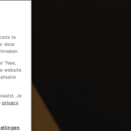
site te
or deze
chnieken.
or “Nee,
de website
lisatie
laatst. Je
s
privacy
ellingen