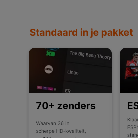
Standaard in je pakket
70+ zenders
ESPN
70+ zenders
E
Klaa
Waarvan 36 in
ESP
scherpe HD-kwaliteit,
stan