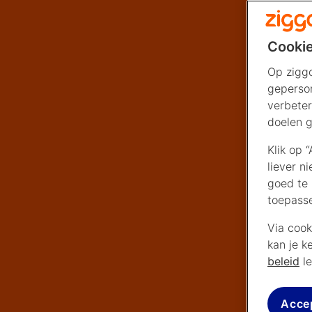
Cookie
Op ziggo
geperson
verbeter
doelen g
Klik op 
liever n
goed te 
toepass
Via cook
kan je k
beleid
le
Acce