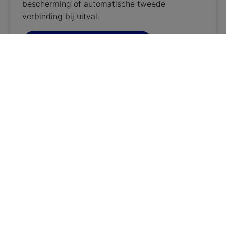
bescherming of automatische tweede
verbinding bij uitval.
Internet voor grote bedrijven
Collectief zakelijk televisie
Met Collectief Zakelijke televisie biedt men
televisie aan voor gasten van hotels, vakantie-
en recreatieparken, short stay verhuur, een
verzorginshuis of een vluchtelingenopvang. U
ontvangt één factuur en wij regelen verder
alles.
Collectief zakelijk televisie