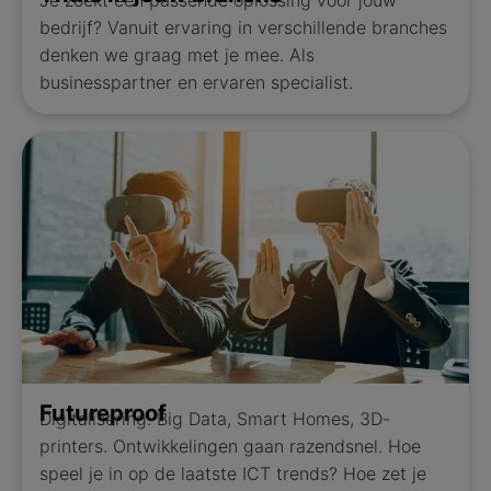
Je zoekt een passende oplossing voor jouw
bedrijf? Vanuit ervaring in verschillende branches
denken we graag met je mee. Als
businesspartner en ervaren specialist.
Futureproof
Digitalisering. Big Data, Smart Homes, 3D-
printers. Ontwikkelingen gaan razendsnel. Hoe
speel je in op de laatste ICT trends? Hoe zet je