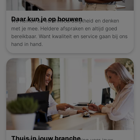
Daar kun je op bouwen
We nemen de verantwoordelijkheid en denken
met je mee. Heldere afspraken en altijd goed
bereikbaar. Want kwaliteit en service gaan bij ons
hand in hand.
Thuis in jouw branche