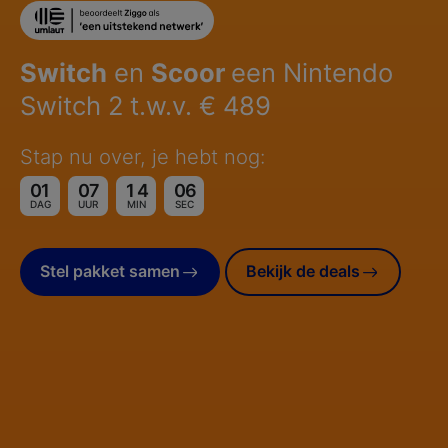
Switch
en
Scoor
een Nintendo
Switch 2 t.w.v. € 489
Stap nu over, je hebt nog:
0
1
0
7
1
4
0
4
DAG
UUR
MINUTEN
SECONDE
DAG
UUR
MIN
SEC
Stel pakket samen
Bekijk de deals