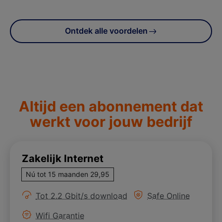
Ontdek alle voordelen
Altijd een abonnement dat
werkt voor jouw bedrijf
Zakelijk Internet
Nú tot 15 maanden 29,95
Meer informatie over
Meer informatie ove
Tot 2.2 Gbit/s download
Safe Online
Meer informatie over
Wifi Garantie