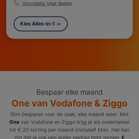
Meer informatie over
Voordelig Vast Bellen
Kies Alles-in-1
Bespaar elke maand
One van Vodafone & Ziggo
Slim besparen voor de zaak, elke maand weer. Met
One
van Vodafone en Ziggo krijg je als ondernemer
tot € 20 korting per maand (inclusief btw). Het kan
zijn dat je ook een ander bedrag hebt gezien;
€