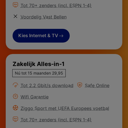
Meer informatie over
Tot 70+ zenders (incl. ESPN 1-4)
Meer informatie over
Voordelig Vast Bellen
Kies Internet & TV
Zakelijk Alles-in-1
Nú tot 15 maanden 29,95
Meer informatie over
Meer informatie ove
Tot 2.2 Gbit/s download
Safe Online
Meer informatie over
Wifi Garantie
Meer informatie over
Ziggo Sport met UEFA Europees voetbal
Meer informatie over
Tot 70+ zenders (incl. ESPN 1-4)