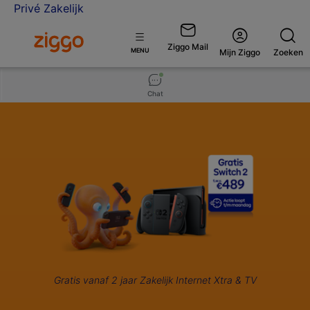
Privé
Zakelijk
Ga naar de Ziggo Zakelijk homepage
Ziggo Mail
Open
MENU
Mijn Ziggo
Zoeken
menu
Chat
Gratis vanaf 2 jaar Zakelijk Internet Xtra & TV