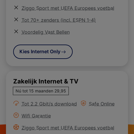
Meer informatie over
Ziggo Sport met UEFA Europees voetbal
Meer informatie over
Tot 70+ zenders (incl. ESPN 1-4)
Meer informatie over
Voordelig Vast Bellen
Kies Internet Only
Zakelijk Internet & TV
Nú tot 15 maanden 29,95
Meer informatie over
Meer informatie ove
Tot 2.2 Gbit/s download
Safe Online
Meer informatie over
Wifi Garantie
Meer informatie over
Ziggo Sport met UEFA Europees voetbal