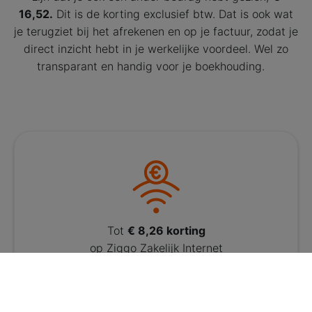
16,52.
Dit is de korting exclusief btw. Dat is ook wat
je terugziet bij het afrekenen en op je factuur, zodat je
direct inzicht hebt in je werkelijke voordeel. Wel zo
transparant en handig voor je boekhouding.
Tot
€ 8,26 korting
op Ziggo Zakelijk Internet