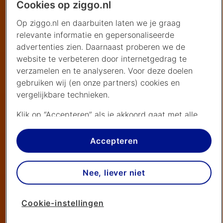
Cookies op ziggo.nl
Op ziggo.nl en daarbuiten laten we je graag
relevante informatie en gepersonaliseerde
advertenties zien. Daarnaast proberen we de
website te verbeteren door internetgedrag te
verzamelen en te analyseren. Voor deze doelen
gebruiken wij (en onze partners) cookies en
vergelijkbare technieken.
Klik op “Accepteren” als je akkoord gaat met alle
cookies. Kies je voor “Nee, liever niet”, dan plaatsen
we alleen strikt noodzakelijke cookies om de
Accepteren
website goed te laten werken. Dat betekent dat we
geen vormen van personalisatie toepassen.
Nee, liever niet
Via cookie instellingen kan je zelf bepalen welke
cookies worden geplaatst. Je kan je keuze altijd
Cookie-instellingen
wijzigen of intrekken op de
cookies pagina
. In ons
privacy beleid
lees je meer over hoe we omgaan