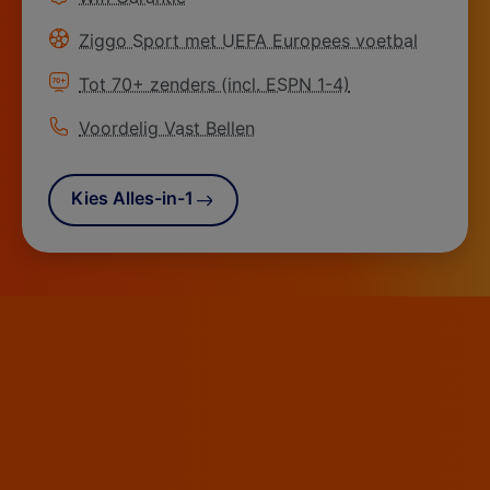
Meer informatie over
Ziggo Sport met UEFA Europees voetbal
Meer informatie over
Tot 70+ zenders (incl. ESPN 1-4)
Meer informatie over
Voordelig Vast Bellen
Kies Alles-in-1