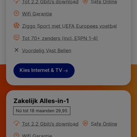
Meer informatie over
Meer informatie ove
Tot 2.2 Gbit/s download
Safe Online
Meer informatie over
Wifi Garantie
Meer informatie over
Ziggo Sport met UEFA Europees voetbal
Meer informatie over
Tot 70+ zenders (incl. ESPN 1-4)
Meer informatie over
Voordelig Vast Bellen
Kies Internet & TV
Zakelijk Alles-in-1
Nú tot 18 maanden 29,95
Meer informatie over
Meer informatie ove
Tot 2.2 Gbit/s download
Safe Online
Meer informatie over
Wifi Garantie