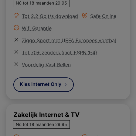
Nú tot 18 maanden 29,95
Meer informatie over
Meer informatie ove
Tot 2.2 Gbit/s download
Safe Online
Meer informatie over
Wifi Garantie
Meer informatie over
Ziggo Sport met UEFA Europees voetbal
Meer informatie over
Tot 70+ zenders (incl. ESPN 1-4)
Meer informatie over
Voordelig Vast Bellen
Kies Internet Only
Zakelijk Internet & TV
Nú tot 18 maanden 29,95