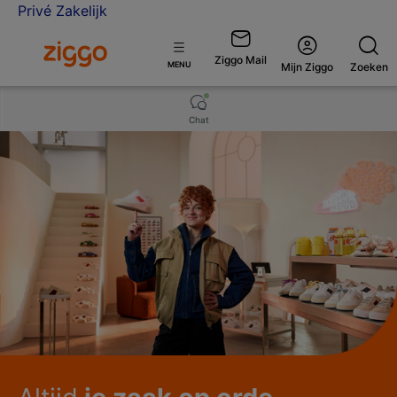
Privé
Zakelijk
Ga naar de Ziggo Zakelijk homepage
Ziggo Mail
Open
MENU
Mijn Ziggo
Zoeken
menu
Chat