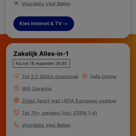
Meer informatie over
Voordelig Vast Bellen
Kies Internet & TV
Zakelijk Alles-in-1
Nú tot 18 maanden 29,95
Meer informatie over
Meer informatie ove
Tot 2.2 Gbit/s download
Safe Online
Meer informatie over
Wifi Garantie
Meer informatie over
Ziggo Sport met UEFA Europees voetbal
Meer informatie over
Tot 70+ zenders (incl. ESPN 1-4)
Meer informatie over
Voordelig Vast Bellen