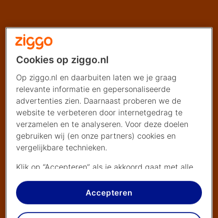
Cookies op ziggo.nl
Op ziggo.nl en daarbuiten laten we je graag
relevante informatie en gepersonaliseerde
advertenties zien. Daarnaast proberen we de
website te verbeteren door internetgedrag te
verzamelen en te analyseren. Voor deze doelen
gebruiken wij (en onze partners) cookies en
vergelijkbare technieken.
Klik op “Accepteren” als je akkoord gaat met alle
cookies. Kies je voor “Nee, liever niet”, dan
plaatsen we alleen strikt noodzakelijke cookies om
Accepteren
de website goed te laten werken. Dat betekent
dat we geen vormen van personalisatie