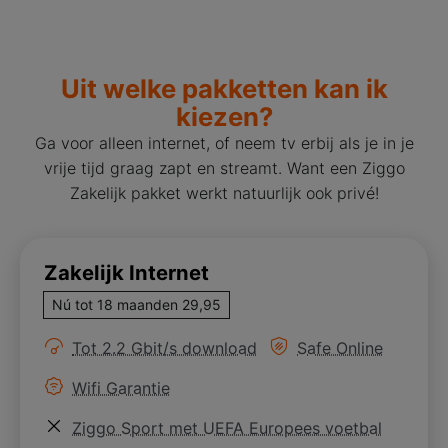
Uit welke pakketten kan ik
kiezen?
Ga voor alleen internet, of neem tv erbij als je in je
vrije tijd graag zapt en streamt. Want een Ziggo
Zakelijk pakket werkt natuurlijk ook privé!
Zakelijk Internet
Nú tot 18 maanden 29,95
Meer informatie over
Meer informatie ove
Tot 2.2 Gbit/s download
Safe Online
Meer informatie over
Wifi Garantie
Meer informatie over
Ziggo Sport met UEFA Europees voetbal