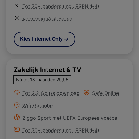
Meer informatie over
Tot 70+ zenders (incl. ESPN 1-4)
Meer informatie over
Voordelig Vast Bellen
Kies Internet Only
Zakelijk Internet & TV
Nú tot 18 maanden 29,95
Meer informatie over
Meer informatie ove
Tot 2.2 Gbit/s download
Safe Online
Meer informatie over
Wifi Garantie
Meer informatie over
Ziggo Sport met UEFA Europees voetbal
Meer informatie over
Tot 70+ zenders (incl. ESPN 1-4)