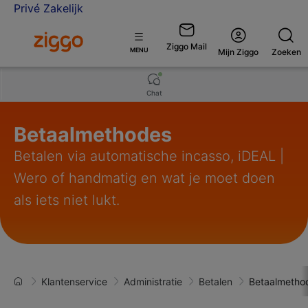
Privé
Zakelijk
Ga naar de Ziggo Zakelijk homepage
Ziggo Mail
Open
MENU
Mijn Ziggo
Zoeken
menu
Chat
Betaalmethodes
Betalen via automatische incasso, iDEAL |
Wero of handmatig en wat je moet doen
als iets niet lukt.
Klantenservice
Administratie
Betalen
Betaalmetho