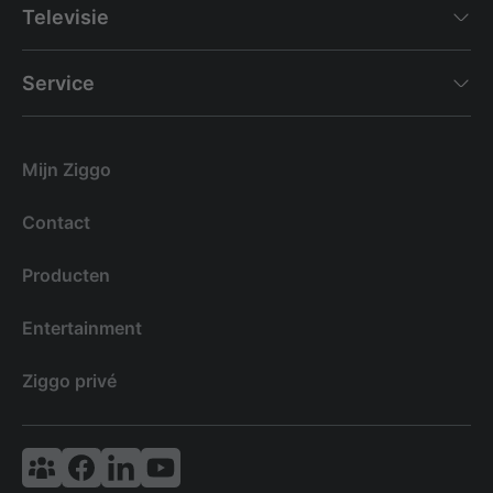
Televisie
Service
Mijn Ziggo
Contact
Producten
Entertainment
Ziggo privé
Vodafone & Ziggo Community
Ziggo Facebook
VodafoneZiggo LinkedIn
Ziggo YouTube