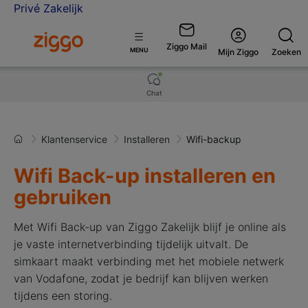
Privé
Zakelijk
Ga naar de Ziggo Zakelijk homepage
Ziggo Mail
Open
MENU
Mijn Ziggo
Zoeken
menu
Chat
Klantenservice
Installeren
Wifi-backup
Wifi Back-up installeren en
gebruiken
Met Wifi Back-up van Ziggo Zakelijk blijf je online als
je vaste internetverbinding tijdelijk uitvalt. De
simkaart maakt verbinding met het mobiele netwerk
van Vodafone, zodat je bedrijf kan blijven werken
tijdens een storing.