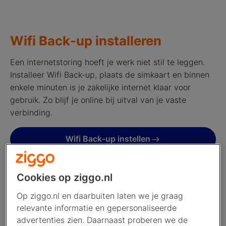
Wifi Back-up installeren
Een internetstoring hoeft je werk niet stil te leggen.
Installeer Wifi Back-up, plaats de simkaart en binnen
enkele minuten is je zakelijke internet klaar voor
gebruik. Zo blijf je online bij uitval van je vaste
verbinding.
Wifi Back-up instellen
Cookies op ziggo.nl
Op ziggo.nl en daarbuiten laten we je graag
relevante informatie en gepersonaliseerde
advertenties zien. Daarnaast proberen we de