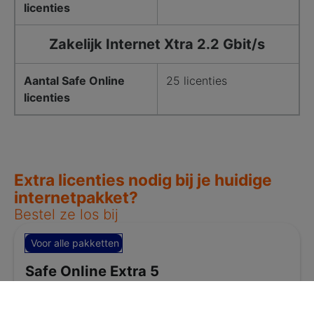
licenties
Zakelijk Internet Xtra 2.2 Gbit/s
Aantal Safe Online
25 licenties
licenties
Extra licenties nodig bij je huidige
internetpakket?
Bestel ze los bij
Voor alle pakketten
Safe Online Extra 5
5 licenties