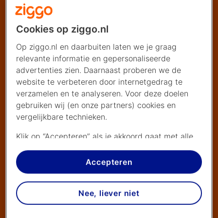
Cookies op ziggo.nl
Op ziggo.nl en daarbuiten laten we je graag
relevante informatie en gepersonaliseerde
advertenties zien. Daarnaast proberen we de
website te verbeteren door internetgedrag te
verzamelen en te analyseren. Voor deze doelen
gebruiken wij (en onze partners) cookies en
vergelijkbare technieken.
Klik op “Accepteren” als je akkoord gaat met alle
cookies. Kies je voor “Nee, liever niet”, dan
plaatsen we alleen strikt noodzakelijke cookies om
Accepteren
de website goed te laten werken. Dat betekent
dat we geen vormen van personalisatie
Nee, liever niet
toepassen.
Via cookie instellingen kan je zelf bepalen welke