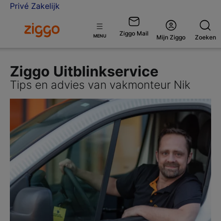
Privé
Zakelijk
Ga naar de Ziggo Zakelijk homepage
Ziggo Mail
Open
MENU
Mijn Ziggo
Zoeken
menu
Ziggo Uitblinkservice
Tips en advies van vakmonteur Nik