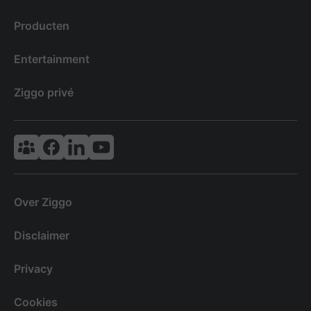
Producten
Entertainment
Ziggo privé
Vodafone & Ziggo Community
Ziggo Facebook
VodafoneZiggo LinkedIn
Ziggo YouTube
Over Ziggo
Disclaimer
Privacy
Cookies