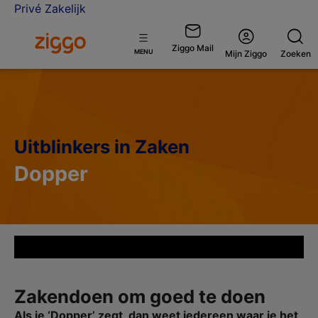
Privé
Zakelijk
Ga naar de Ziggo Zakelijk homepage
Ziggo Mail
Open
MENU
Mijn Ziggo
Zoeken
menu
Uitblinkers in Zaken
Dopper
Zakendoen om goed te doen
Als je ‘Dopper’ zegt, dan weet iedereen waar je het