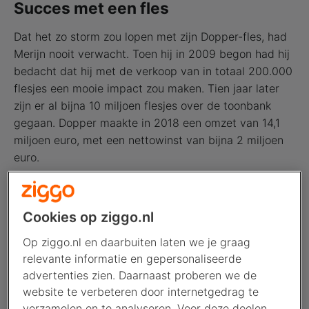
Succes met een fles
Dat het zo storm zou lopen met zijn Dopper-fles, had
Merijn nooit verwacht. Toen hij in 2009 begon had hij
bedacht dat hij met de verkoop van in totaal 200.000
flesjes een mooie impact zou maken. Tien jaar later
zijn er al bijna 10 miljoen flesjes over de toonbank
gegaan. Dopper maakte in 2018 een omzet van 14,1
miljoen euro, met een nettowinst van bijna 2 miljoen
euro.
Het verhaal gaat verder na de afbeelding
↓
Cookies op ziggo.nl
Op ziggo.nl en daarbuiten laten we je graag
relevante informatie en gepersonaliseerde
advertenties zien. Daarnaast proberen we de
website te verbeteren door internetgedrag te
verzamelen en te analyseren. Voor deze doelen