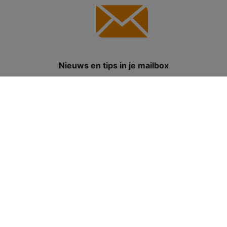
Nieuws en tips in je mailbox
Meld je aan voor de
nieuwsbrief
en ontvang de
nieuwste artikelen, tips en aanbiedingen in je mailbox.
Pakketten
Internet & Telefoon
Televisie