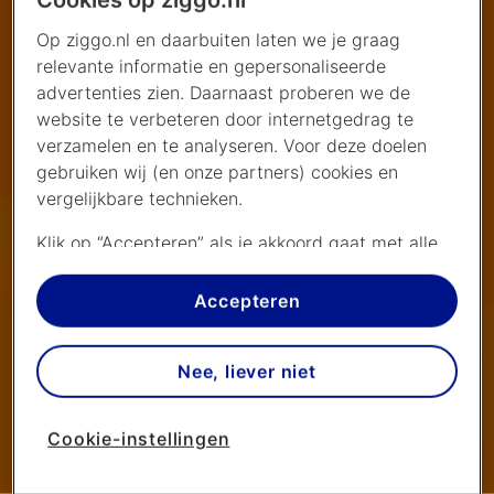
Cookies op ziggo.nl
Op ziggo.nl en daarbuiten laten we je graag
relevante informatie en gepersonaliseerde
advertenties zien. Daarnaast proberen we de
website te verbeteren door internetgedrag te
verzamelen en te analyseren. Voor deze doelen
gebruiken wij (en onze partners) cookies en
vergelijkbare technieken.
Klik op “Accepteren” als je akkoord gaat met alle
cookies. Kies je voor “Nee, liever niet”, dan
plaatsen we alleen strikt noodzakelijke cookies om
Accepteren
de website goed te laten werken. Dat betekent
dat we geen vormen van personalisatie
Nee, liever niet
toepassen.
Via cookie instellingen kan je zelf bepalen welke
Cookie-instellingen
Dopper in Zaken
cookies worden geplaatst. Je kan je keuze altijd
wijzigen of intrekken op de
cookies pagina
. In ons
Zakendoen om goed te doen