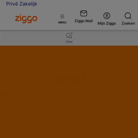
Privé
Zakelijk
Ga naar de Ziggo Zakelijk homepage
Ziggo Mail
Open
MENU
Mijn Ziggo
Zoeken
menu
Chat