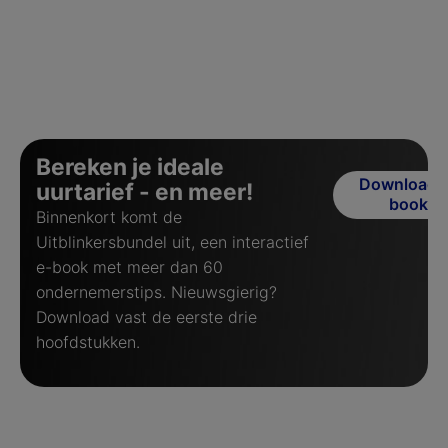
Bereken je ideale
Download 
uurtarief - en meer!
book
Binnenkort komt de
Uitblinkersbundel uit, een interactief
e-book met meer dan 60
ondernemerstips. Nieuwsgierig?
Download vast de eerste drie
hoofdstukken.