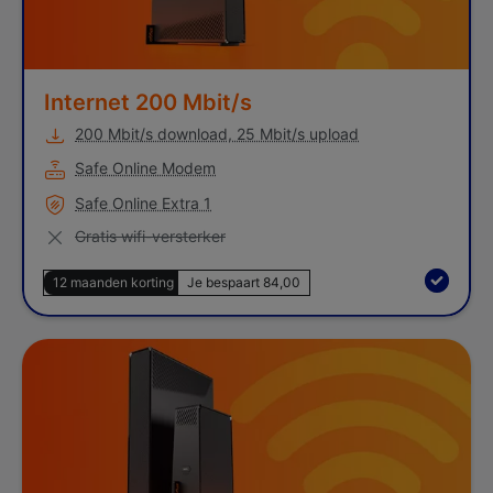
Internet 200 Mbit/s
200 Mbit/s download, 25 Mbit/s upload
Safe Online Modem
Safe Online Extra 1
Niet van toepassing
Gratis wifi-versterker
12 maanden korting
Je bespaart 84,00
Internet 500 Mbit/s