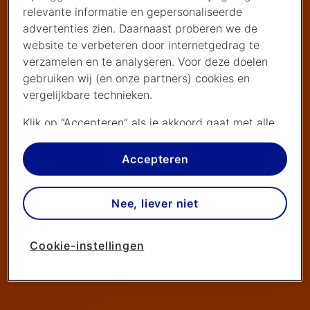
relevante informatie en gepersonaliseerde
advertenties zien. Daarnaast proberen we de
website te verbeteren door internetgedrag te
verzamelen en te analyseren. Voor deze doelen
gebruiken wij (en onze partners) cookies en
vergelijkbare technieken.
Klik op “Accepteren” als je akkoord gaat met alle
cookies. Kies je voor “Nee, liever niet”, dan
plaatsen we alleen strikt noodzakelijke cookies om
Accepteren
de website goed te laten werken. Dat betekent
dat we geen vormen van personalisatie
Nee, liever niet
toepassen.
Via cookie instellingen kan je zelf bepalen welke
Cookie-instellingen
cookies worden geplaatst. Je kan je keuze altijd
wijzigen of intrekken op de
cookies pagina
. In ons
privacy beleid
lees je meer over hoe we omgaan
met jouw privacy.