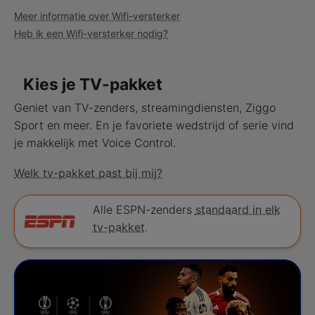
Meer informatie over Wifi-versterker
Heb ik een Wifi-versterker nodig?
Kies je TV-pakket
Geniet van TV-zenders, streamingdiensten, Ziggo
Sport en meer. En je favoriete wedstrijd of serie vind
je makkelijk met Voice Control.
Welk tv-pakket past bij mij?
Alle ESPN-zenders
standaard in elk
tv-pakket
.
Start
Kies je Television product