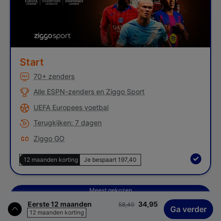
Start
70+ zenders
Alle ESPN-zenders en Ziggo Sport
UEFA Europees voetbal
Terugkijken: 7 dagen
Ziggo GO
12 maanden korting
Je bespaart 197,40
Complete
Meest gekozen
Kosten
Van
Voor
Eerste 12 maanden
34,95
58,40
Ga verder
12 maanden korting
Open je bestelling